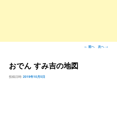
投
←
前へ
次へ
→
稿
ナ
ビ
おでん すみ吉の地図
ゲ
ー
投稿日時:
2019年10月5日
シ
ョ
ン