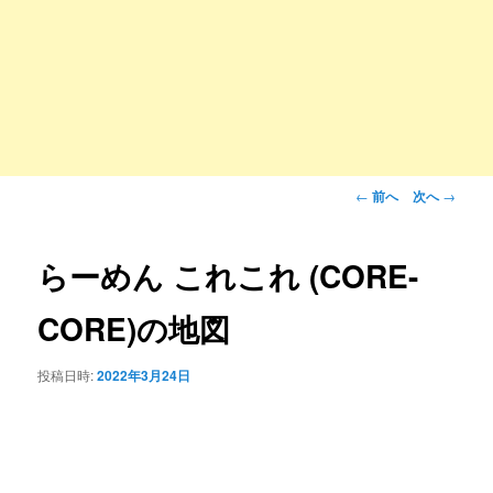
投
←
前へ
次へ
→
稿
ナ
ビ
らーめん これこれ (CORE-
ゲ
ー
CORE)の地図
シ
ョ
投稿日時:
2022年3月24日
ン