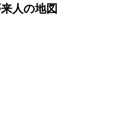
夢来人の地図
ゲ
ー
シ
ョ
ン