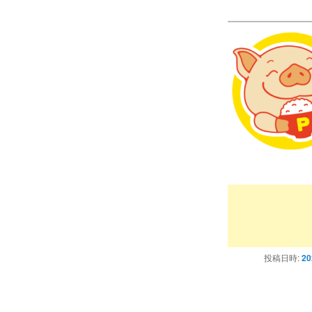
プー
プ
投稿日時:
2