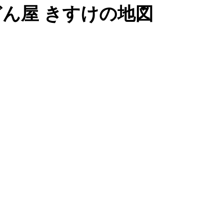
ん屋 きすけの地図
ゲ
ー
シ
ョ
ン