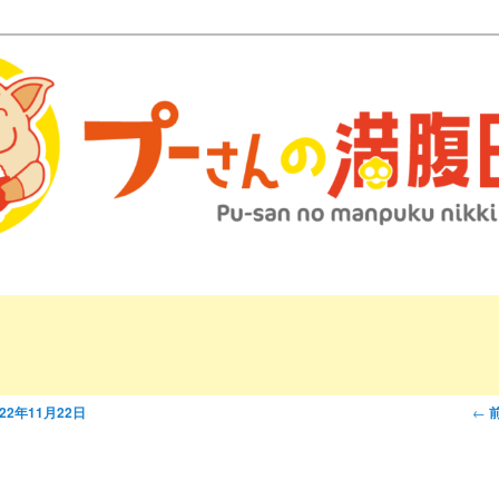
さんの満腹日記 マッ
投
←
022年11月22日
稿
ナ
ビ