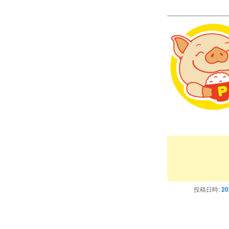
プー
プ
投稿日時:
2