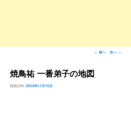
投
←
前へ
次へ
→
稿
ナ
ビ
焼鳥祐 一番弟子の地図
ゲ
ー
投稿日時:
2023年11月15日
シ
ョ
ン